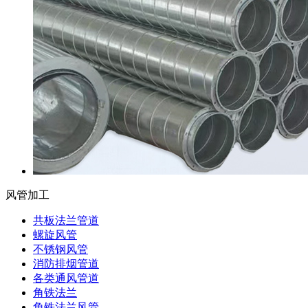
风管加工
共板法兰管道
螺旋风管
不锈钢风管
消防排烟管道
各类通风管道
角铁法兰
角铁法兰风管